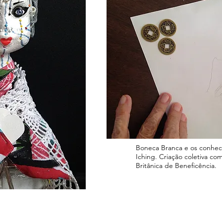
Boneca Branca e os conhe
Iching.
Criação coletiva co
Britânica de Beneficência.