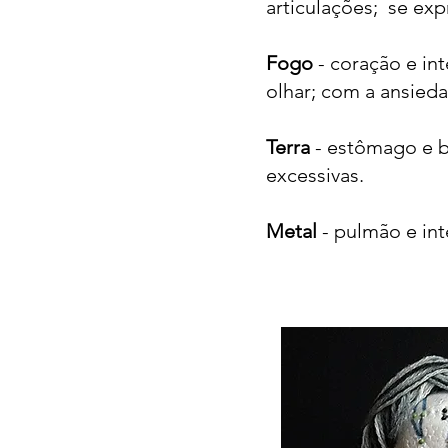
articulações; se ex
Fogo
- coração e in
olhar; com a ansiedad
Terra
- estômago e b
excessivas.
Metal
- pulmão e int