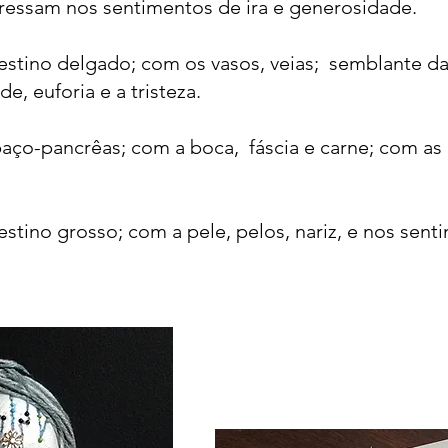
pressam nos sentimentos de ira e generosidade.
testino delgado; com os vasos, veias; semblante da
e, euforia e a tristeza.
aço-pancrêas; com a boca, fáscia e carne; com a
estino grosso; com a pele, pelos, nariz, e nos sen