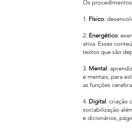
Os procedimentos 
1.
Físico
: desenvol
2.
Energético
: exe
ativa. Esses conte
textos que são de
3.
Mental
: aprendi
e mentais, para es
as funções cerebr
4.
Digital
: criação
sociabilização al
e dicionários, pági