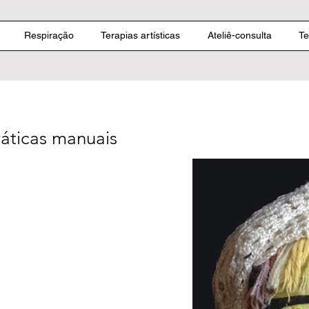
Respiração
Terapias artísticas
Ateliê-consulta
Te
ráticas manuais