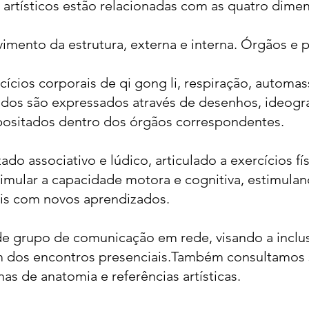
artísticos estão relacionadas com as quatro dime
vimento da estrutura, externa e interna. Órgãos e 
rcícios corporais de qi gong li, respiração, autom
údos são expressados através de desenhos, ideogr
positados dentro dos órgãos correspondentes.
zado associativo e lúdico, articulado a exercícios fí
timular a capacidade motora e cognitiva, estimula
ais com novos aprendizados.
 de grupo de comunicação em rede, visando a inclus
ém dos encontros presenciais.Também consultamos 
nas de anatomia e referências artísticas.