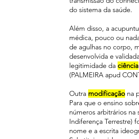
transmissão do conheci
do sistema da saúde.
Além disso, a acupuntur
médica, pouco ou nada 
de agulhas no corpo, ma
desenvolvida e validad
legitimidade da
ciência
(PALMEIRA apud CONT
Outra
modificação
na p
Para que o ensino sobre
números arbitrários n
Indiferença Terrestre)
nome e a escrita ideogr