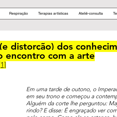
Respiração
Terapias artísticas
Ateliê-consulta
Te
(e distorção) dos conheci
 o encontro com a arte
[1]
Em uma tarde de outono, o Impera
em seu trono e começou a contempla
Alguém da corte lhe perguntou: Ma
rindo? E disse: É engraçado ver co