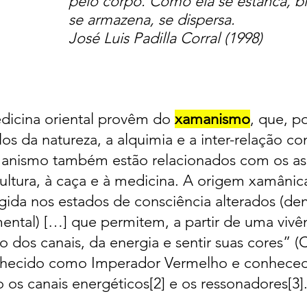
pelo corpo. Como ela se estanca, b
se armazena, se dispersa.
José Luis Padilla Corral (1998)
icina oriental provêm do
xamanismo
, que, po
os da natureza, a alquimia e a inter-relação c
nismo também estão relacionados com os asp
cultura, à caça e à medicina. A origem xamânica
rgida nos estados de consciência alterados 
mental) […] que permitem, a partir de uma vivê
so dos canais, da energia e sentir suas cores” 
hecido como Imperador Vermelho e conhecedo
o os canais energéticos[2] e os ressonadores[3]