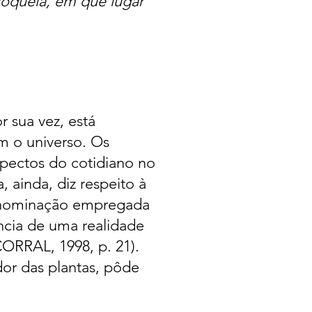
loqueia, em que lugar
r sua vez, está
om o universo. Os
ectos do cotidiano no
, ainda, diz respeito à
(denominação empregada
ncia de uma realidade
(CORRAL, 1998, p. 21).
r das plantas, pôde
.