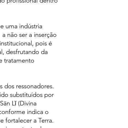
o profissional dentro
de uma indústria
 a não ser a inserção
stitucional, pois é
l, desfrutando da
e tratamento
es dos ressonadores.
ido substituídos por
S
ān
L
ǐ
(Divina
 conforme indica o
 fortalecer a Terra.