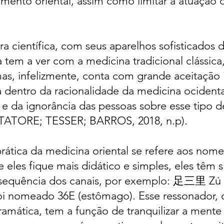
mento oriental, assim como limitar a atuação d
a científica, com seus aparelhos sofisticados 
tem a ver com a medicina tradicional clássica,
s, infelizmente, conta com grande aceitação in
a dentro da racionalidade da medicina ocidenta
e da ignorância das pessoas sobre esse tipo d
ATORE; TESSER; BARROS, 2018, n.p).
rática da medicina oriental se refere aos nom
 eles fique mais didático e simples, eles têm s
a sequência dos canais, por exemplo: 足三里 Z
ú
 foi nomeado 36E (estômago). Esse ressonador,
amática, tem a função de tranquilizar a mente e