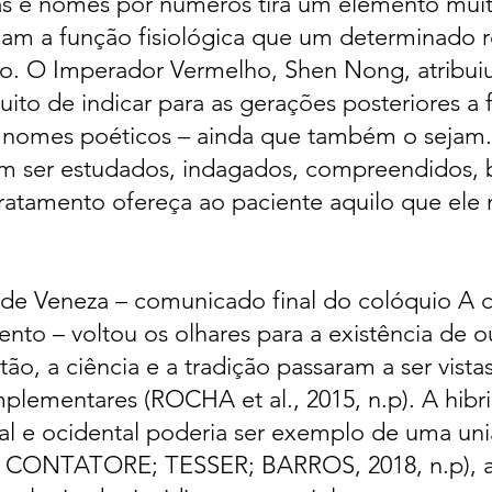
mas e nomes por números tira um elemento mui
dicam a função fisiológica que um determinado
mo. O Imperador Vermelho, Shen Nong, atribui
uito de indicar para as gerações posteriores a
 nomes poéticos – ainda que também o sejam. 
m ser estudados, indagados, compreendidos, 
tratamento ofereça ao paciente aquilo que ele
de Veneza – comunicado final do colóquio A c
nto – voltou os olhares para a existência de o
ntão, a ciência e a tradição passaram a ser vis
plementares (ROCHA et al., 2015, n.p). A hibri
al e ocidental poderia ser exemplo de uma uni
CONTATORE; TESSER; BARROS, 2018, n.p), a 