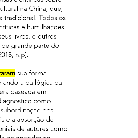
ltural na China, que,
a tradicional. Todos os
ríticas e humilhações.
eus livros, e outros
 de grande parte do
18, n.p).
zaram
sua forma
mando-a da lógica da
 era baseada em
 diagnóstico como
e subordinação dos
is e a absorção de
oniais de autores como
o colonizador na