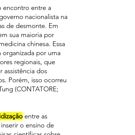
o encontro entre a
governo nacionalista na
ivas de desmonte. Em
em sua maioria por
medicina chinesa. Essa
a organizada por uma
ores regionais, que
 assistência dos
os. Porém, isso ocorreu
é-Tung (CONTATORE;
idização
entre as
 inserir o ensino de
sas científicas sobre