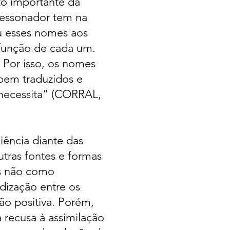
to importante da
 ressonador tem na
u esses nomes aos
 função de cada um.
Por isso, os nomes
bem traduzidos e
 necessita” (CORRAL,
iência diante das
utras fontes e formas
tas não como
dização entre os
ão positiva. Porém,
recusa à assimilação