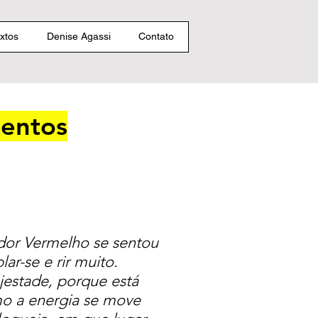
xtos
Denise Agassi
Contato
mentos
dor Vermelho se sentou
r-se e rir muito.
jestade, porque está
mo a energia se move