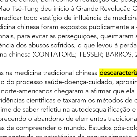
ao Tsé-Tung deu início à Grande Revolução Cu
radicar todo vestígio de influência da medicin
icina chinesa foram expostos publicamente a c
nais, para evitar as perseguições, queimaram s
cia dos abusos sofridos, o que levou à perda
cina chinesa (CONTATORE; TESSER; BARROS, 20
as na medicina tradicional chinesa
descaracteri
ão do processo saúde-doença-cuidado, aproxi
 norte-americanos chegaram a afirmar que ela
idências científicas e taxaram os métodos de
gime de saber refletiu na autodesqualificação 
orecendo o abandono de elementos tradiciona
ras de compreender o mundo.
Estudos pós-col
monstrado as estratégias de convencimento d