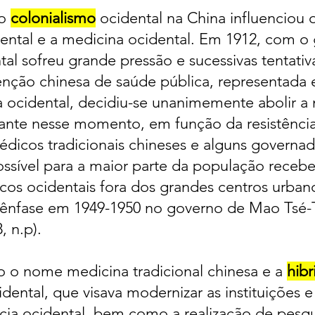
 o
colonialismo
ocidental na China influenciou 
iental e a medicina ocidental. Em 1912, com o 
ntal sofreu grande pressão e sucessivas tentat
enção chinesa de saúde pública, representada 
a ocidental, decidiu-se unanimemente abolir a 
iante nesse momento, em função da resistênci
édicos tradicionais chineses e alguns governad
sível para a maior parte da população receber
cos ocidentais fora dos grandes centros urban
ênfase em 1949-1950 no governo de Mao Ts
 n.p).
do o nome medicina tradicional chinesa e a
hibr
dental, que visava modernizar as instituições e
ia ocidental, bem como a realização de pesqui