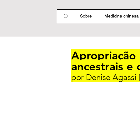
〇
Sobre
Medicina chinesa
Apropriação 
ancestrais e
por Denise Agassi