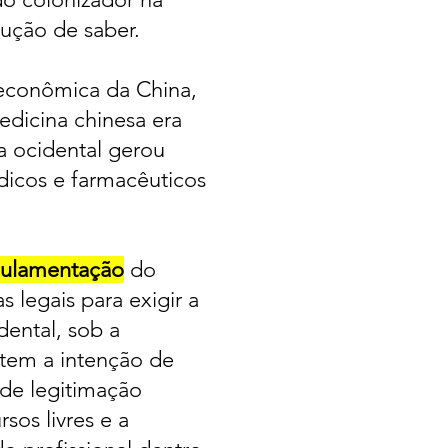
ução de saber.
 econômica da China,
edicina chinesa era
na ocidental gerou
icos e farmacêuticos
gulamentação
do
s legais para exigir a
dental, sob a
o tem a intenção de
 de legitimação
sos livres e a