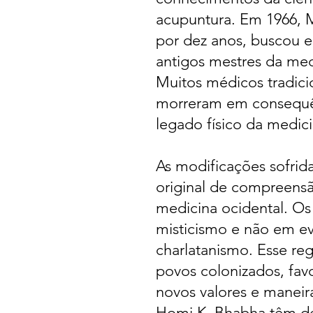
acupuntura. Em 1966, M
por dez anos, buscou er
antigos mestres da med
Muitos médicos tradicio
morreram em consequên
legado físico da medi
As modificações sofrid
original de compreens
medicina ocidental. Os
misticismo e não em ev
charlatanismo. Esse re
povos colonizados, fav
novos valores e manei
Homi K. Bhabha têm de