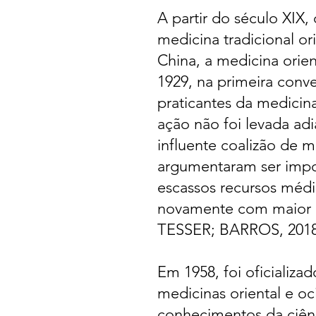
A partir do século XIX,
medicina tradicional or
China, a medicina orie
1929, na primeira conv
praticantes da medicin
ação não foi levada ad
influente coalizão de m
argumentaram ser impos
escassos recursos médi
novamente com maior 
TESSER; BARROS, 2018,
Em 1958, foi oficializa
medicinas oriental e oci
conhecimentos da ciênc